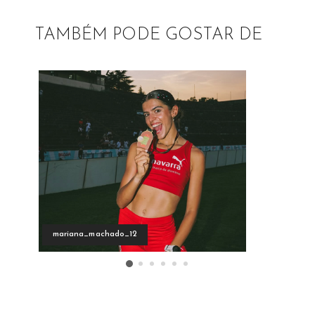
TAMBÉM PODE GOSTAR DE
mariana_machado_12
and